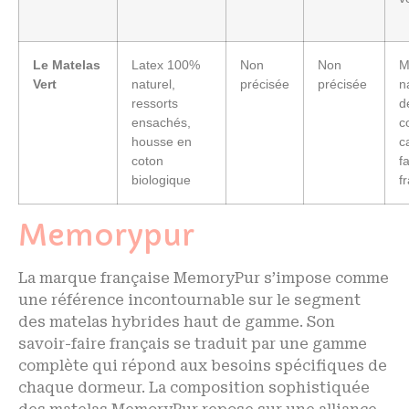
Le Matelas
Latex 100%
Non
Non
M
Vert
naturel,
précisée
précisée
n
ressorts
d
ensachés,
c
housse en
c
coton
f
biologique
f
Memorypur
La marque française MemoryPur s’impose comme
une référence incontournable sur le segment
des matelas hybrides haut de gamme. Son
savoir-faire français se traduit par une gamme
complète qui répond aux besoins spécifiques de
chaque dormeur. La composition sophistiquée