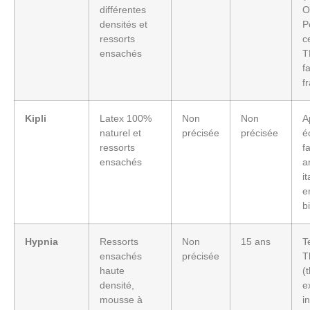
différentes
O
densités et
P
ressorts
c
ensachés
T
f
f
Kipli
Latex 100%
Non
Non
A
naturel et
précisée
précisée
é
ressorts
f
ensachés
a
i
e
b
Hypnia
Ressorts
Non
15 ans
T
ensachés
précisée
T
haute
(
densité,
e
mousse à
i