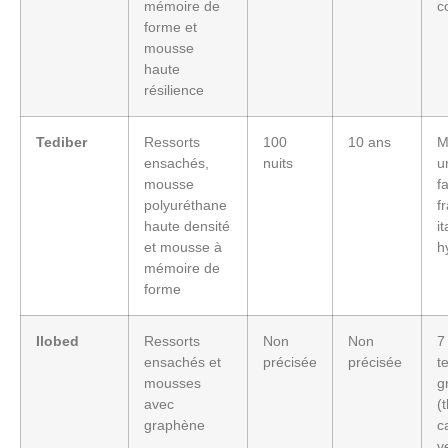
mémoire de
c
forme et
mousse
haute
résilience
Tediber
Ressorts
100
10 ans
M
ensachés,
nuits
u
mousse
f
polyuréthane
f
haute densité
i
et mousse à
h
mémoire de
forme
Ilobed
Ressorts
Non
Non
7
ensachés et
précisée
précisée
t
mousses
g
avec
(
graphène
c
v